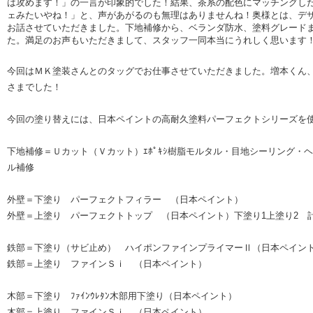
は攻めます！」の一言が印象的でした！結果、茶系の配色にマッチングし
ェみたいやね！」と、声があがるのも無理はありませんね！奥様とは、デ
お話させていただきました。下地補修から、ベランダ防水、塗料グレード
た。満足のお声もいただきまして、スタッフ一同本当にうれしく思います
今回はＭＫ塗装さんとのタッグでお仕事させていただきました。増本くん
さまでした！
今回の塗り替えには、日本ペイントの高耐久塗料パーフェクトシリーズを
下地補修＝Ｕカット（Ｖカット）ｴﾎﾟｷｼ樹脂モルタル・目地シーリング・ヘ
ル補修
外壁＝下塗り パーフェクトフィラー （日本ペイント）
外壁＝上塗り パーフェクトトップ （日本ペイント）下塗り1上塗り2 
鉄部＝下塗り（サビ止め） ハイポンファインプライマーⅡ（日本ペイン
鉄部＝上塗り ファインＳｉ （日本ペイント）
木部＝下塗り ﾌｧｲﾝｳﾚﾀﾝ木部用下塗り（日本ペイント）
木部＝上塗り ファインＳｉ （日本ペイント）