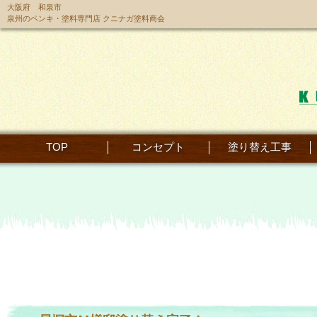
大阪府 和泉市
泉州のペンキ・塗料専門店 クニナガ塗料商会
TOP
コンセプト
塗り替え工事