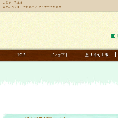
大阪府 和泉市
泉州のペンキ・塗料専門店 クニナガ塗料商会
TOP
コンセプト
塗り替え工事