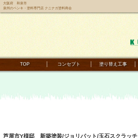
大阪府 和泉市
泉州のペンキ・塗料専門店 クニナガ塗料商会
TOP
コンセプト
塗り替え工事
芦屋市Y様邸 新築塗装/ジョリパット/玉石スクラッチ