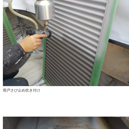
雨戸さび止め吹き付け