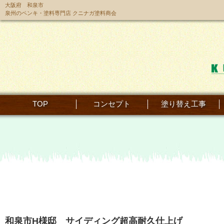
大阪府 和泉市
泉州のペンキ・塗料専門店 クニナガ塗料商会
TOP
コンセプト
塗り替え工事
和泉市H様邸 サイディング超高耐久仕上げ